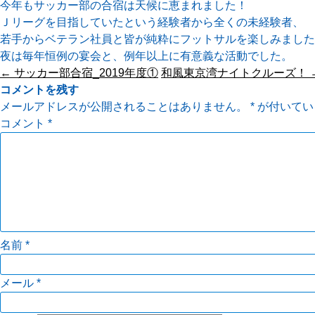
今年もサッカー部の合宿は天候に恵まれました！
Ｊリーグを目指していたという経験者から全くの未経験者、
若手からベテラン社員と皆が純粋にフットサルを楽しみました
夜は毎年恒例の宴会と、例年以上に有意義な活動でした。
投
←
サッカー部合宿_2019年度①
和風東京湾ナイトクルーズ！
稿
コメントを残す
ナ
メールアドレスが公開されることはありません。
*
が付いてい
ビ
コメント
*
ゲ
ー
シ
ョ
ン
名前
*
メール
*