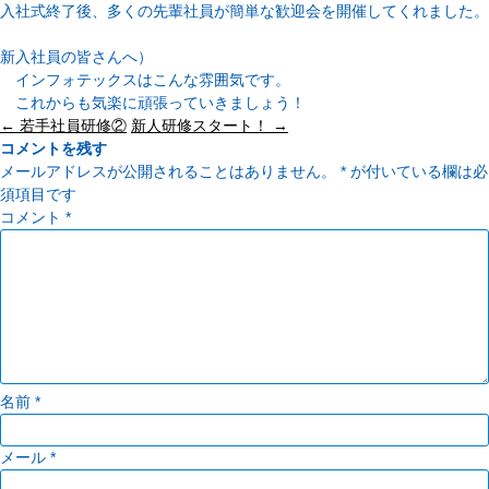
入社式終了後、多くの先輩社員が簡単な歓迎会を開催してくれました。
新入社員の皆さんへ）
インフォテックスはこんな雰囲気です。
これからも気楽に頑張っていきましょう！
投
←
若手社員研修②
新人研修スタート！
→
稿
コメントを残す
ナ
メールアドレスが公開されることはありません。
*
が付いている欄は必
ビ
須項目です
ゲ
コメント
*
ー
シ
ョ
ン
名前
*
メール
*