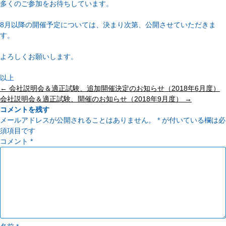
多くのご参加をお待ちしています。
8月以降の開催予定については、決まり次第、公開させていただきま
す。
よろしくお願いします。
以上
投
←
会社説明会＆適正試験、追加開催決定のお知らせ（2018年6月度）
稿
会社説明会＆適正試験、開催のお知らせ（2018年9月度）
→
ナ
コメントを残す
ビ
メールアドレスが公開されることはありません。
*
が付いている欄は必
ゲ
須項目です
ー
コメント
*
シ
ョ
ン