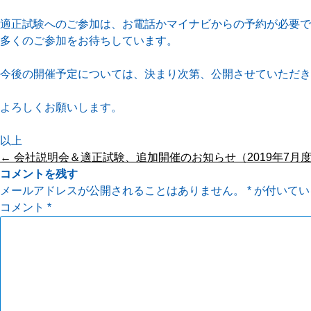
適正試験へのご参加は、お電話かマイナビからの予約が必要で
多くのご参加をお待ちしています。
今後の開催予定については、決まり次第、公開させていただき
よろしくお願いします。
以上
投
←
会社説明会＆適正試験、追加開催のお知らせ（2019年7月
稿
コメントを残す
ナ
メールアドレスが公開されることはありません。
*
が付いてい
ビ
コメント
*
ゲ
ー
シ
ョ
ン