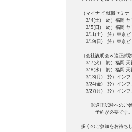
（マイナビ 就職セミ
3/ 4(土) 於）福岡 
3/ 5(日) 於）福岡 
3/11(土) 於）東京
3/19(日) 於）東京
（会社説明会＆適正試
3/ 7(火) 於）福岡 
3/ 8(水) 於）福岡 
3/13(月) 於）イン
3/24(金) 於）イン
3/27(月) 於）イン
※適正試験へのご参加
予約が必要です
多くのご参加をお待ち