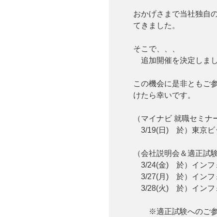
おかげさまで当社独自
てきました。
そこで、、、
追加開催を決定しまし
この機会に是非ともご
けたら幸いです。
（マイナビ 就職セミ
3/19(日) 於）東京
（会社説明会＆適正試
3/24(金) 於）イン
3/27(月) 於）イン
3/28(火) 於）イン
※適正試験へのご参加